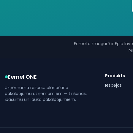
Eemel aizmugurē ir Epic Inv
P
Produkts
Eemel ONE
Iespējas
Uzņēmuma resursu plānošana
pakalpojumu uzņēmumiem — tīrīšanas,
īpašumu un lauka pakalpojumiem.