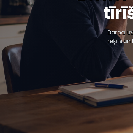
tīr
Darba uzd
rēķini un