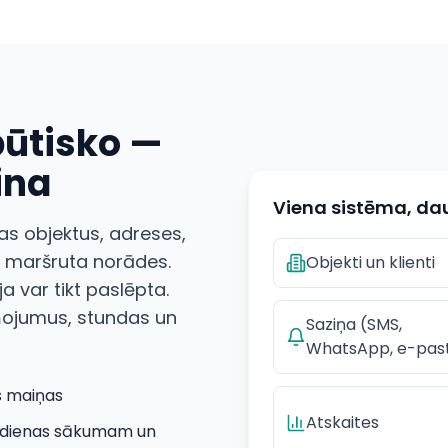
būtisko —
aina
Viena sistēma, d
as objektus, adreses,
 maršruta norādes.
Objekti un klienti
a var tikt paslēpta.
ziņojumus, stundas un
Saziņa (SMS,
WhatsApp, e-pas
s maiņas
Atskaites
a dienas sākumam un