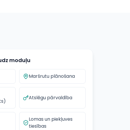
audz moduļu
Maršrutu plānošana
Atslēgu pārvaldība
ts)
Lomas un piekļuves
tiesības