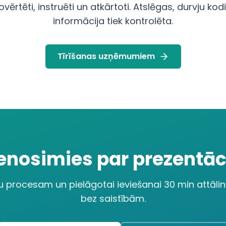
novērtēti, instruēti un atkārtoti. Atslēgas, durvju k
informācija tiek kontrolēta.
Tīrīšanas uzņēmumiem
enosimies par prezentāc
su procesam un pielāgotai ieviešanai 30 min attāl
bez saistībām.