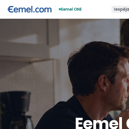
Eemel ONE
Iespēj
Eemel 