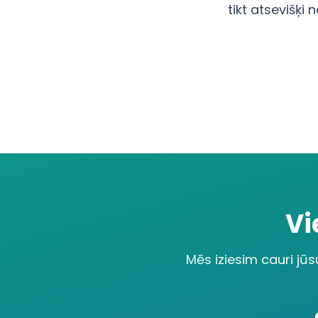
tikt atsevišķi 
Vi
Mēs iziesim cauri jū