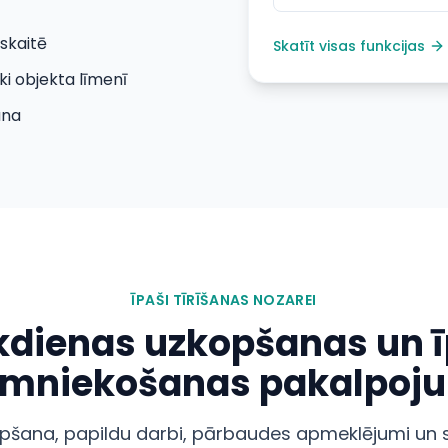
skaitē
Skatīt visas funkcijas
eki objekta līmenī
ana
ĪPAŠI TĪRĪŠANAS NOZAREI
ikdienas uzkopšanas un
imniekošanas pakalpoj
pšana, papildu darbi, pārbaudes apmeklējumi un sp