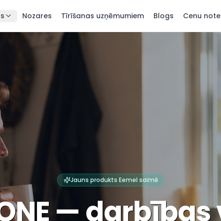
as
Nozares
Tīrīšanas uzņēmumiem
Blogs
Cenu note
Jauns produkts Eemel saimē
ONE — darbības