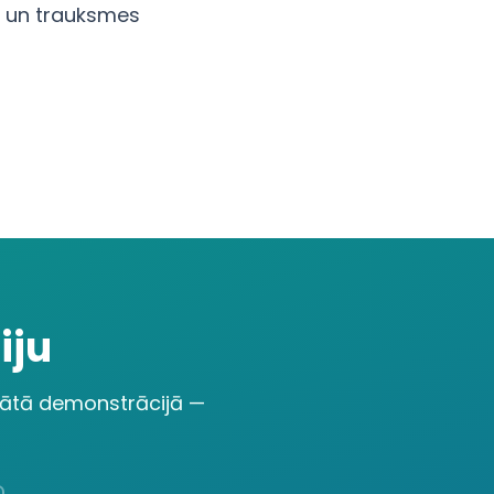
odi un trauksmes
iju
inātā demonstrācijā —