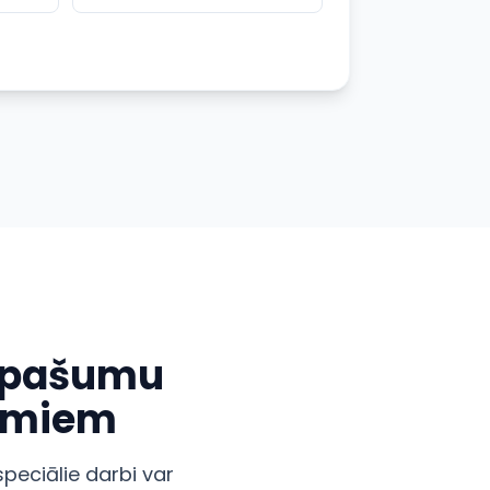
 īpašumu
umiem
eciālie darbi var