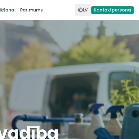
ikšana
Par mums
LV
Kontaktpersona
 vadība