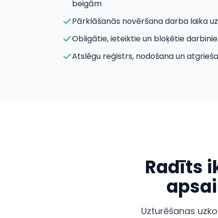
beigām
Pārklāšanās novēršana darba laika uz
Obligātie, ieteiktie un bloķētie darbini
Atslēgu reģistrs, nodošana un atgrieš
Radīts 
apsa
Uzturēšanas uzko