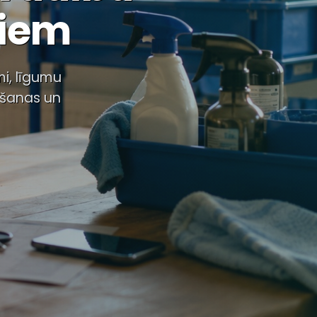
miem
mi, līgumu
rīšanas un