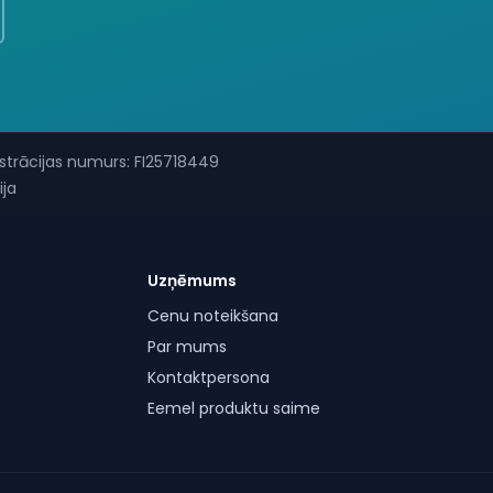
istrācijas numurs
: FI25718449
ija
Uzņēmums
Cenu noteikšana
Par mums
Kontaktpersona
Eemel produktu saime