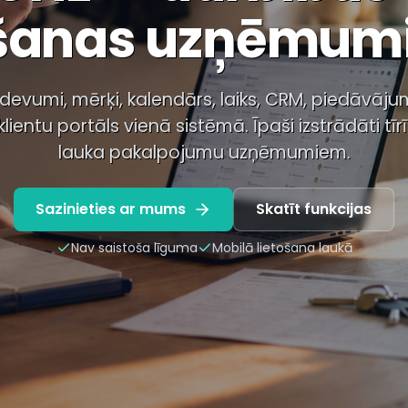
īšanas uzņēmu
evumi, mērķi, kalendārs, laiks, CRM, piedāvāju
 klientu portāls vienā sistēmā. Īpaši izstrādāti tī
lauka pakalpojumu uzņēmumiem.
Sazinieties ar mums
Skatīt funkcijas
Nav saistoša līguma
Mobilā lietošana laukā