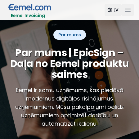
LV
Eemel Invoicing
Par mums
Par mums | EpicSign –
Daļa no Eemel produktu
saimes
Eemel ir somu uzņēmums, kas piedāvā
modernus digitālos risinājumus
uzņēmumiem. Mūsu pakalpojumi palīdz
uzņēmumiem optimizēt darbību un
automatizēt ikdienu.