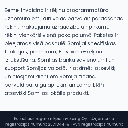
Eemel Invoicing ir rēķinu programmatūra
uzņēmumiem, kuri vēlas pārvaldīt pārdošanas
rēķini, maksājumu uzraudzību un pirkuma
rēķini vienkārši vienā pakalpojumā. Paketes ir
pieejamas visā pasaulē. Somijai specifiskas
funkcijas, piemēram, Finvoice e-rēķinu
izrakstīšana, Somijas banku savienojumi un
support Somijas valodā, ir atzīmēti atsevišķi
un pieejami klientiem Somijā. finanšu
pārvaldība, algu aprēķini un Eemel ERP ir
atsevišķi Somijas lokālie produkti.
Eemel aizmugurē ir Epic Invoicing Oy
|
Uzņēmuma
reģistrācijas numurs
: 2571844-9 |
PVN reģistrācijas numurs
: