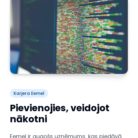
Karjera Eemel
Pievienojies, veidojot
nākotni
Eemel ir augošs uzņēmums, kas piedāvā