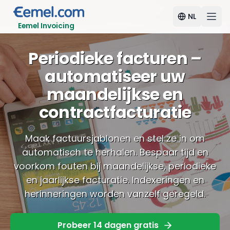
NL
Eemel Invoicing
Periodieke facturen –
automatiseer uw
maandelijkse en
contractfacturatie
Maak factuursjablonen en stel ze in om
automatisch te herhalen. Bespaar tijd en
voorkom fouten bij maandelijkse, periodieke
en jaarlijkse facturatie. Indexeringen en
herinneringen worden vanzelf geregeld.
Probeer 14 dagen gratis