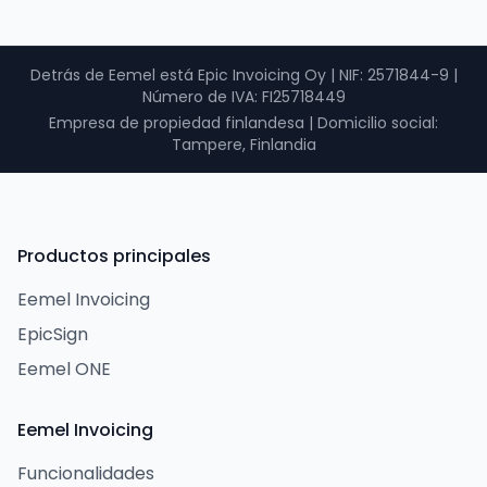
Detrás de Eemel está Epic Invoicing Oy
|
NIF
: 2571844-9 |
Número de IVA
: FI25718449
Empresa de propiedad finlandesa
|
Domicilio social:
Tampere, Finlandia
Productos principales
Eemel Invoicing
EpicSign
Eemel ONE
Eemel Invoicing
Funcionalidades