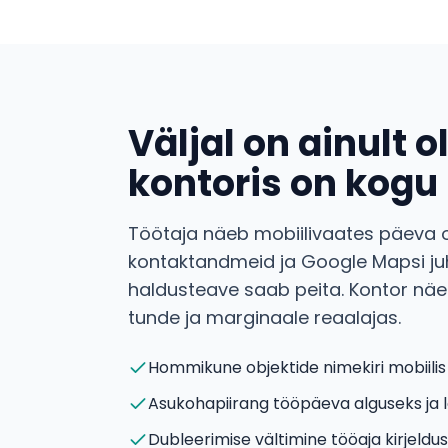
Väljal on ainult o
kontoris on kogu 
Töötaja näeb mobiilivaates päeva o
kontaktandmeid ja Google Mapsi juh
haldusteave saab peita. Kontor näe
tunde ja marginaale reaalajas.
Hommikune objektide nimekiri mobiili
Asukohapiirang tööpäeva alguseks ja 
Dubleerimise vältimine tööaja kirjeldu