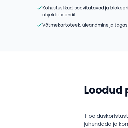
Kohustuslikud, soovitatavad ja blokeer
objektitasandil
Võtmekartoteek, üleandmine ja tagas
Loodud 
Hoolduskoristust
juhendada ja korr