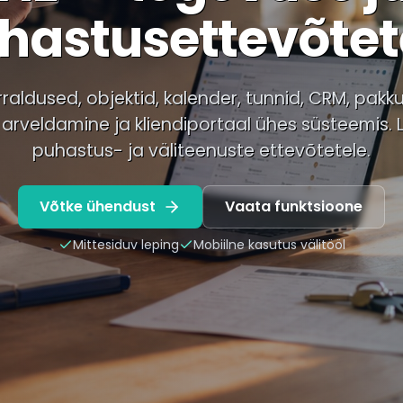
hastusettevõtet
raldused, objektid, kalender, tunnid, CRM, pakk
 arveldamine ja kliendiportaal ühes süsteemis. 
puhastus- ja väliteenuste ettevõtetele.
Võtke ühendust
Vaata funktsioone
Mittesiduv leping
Mobiilne kasutus välitööl