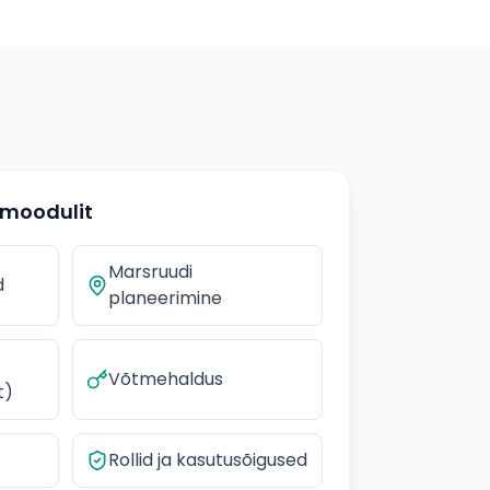
 moodulit
Marsruudi
d
planeerimine
Võtmehaldus
t)
Rollid ja kasutusõigused