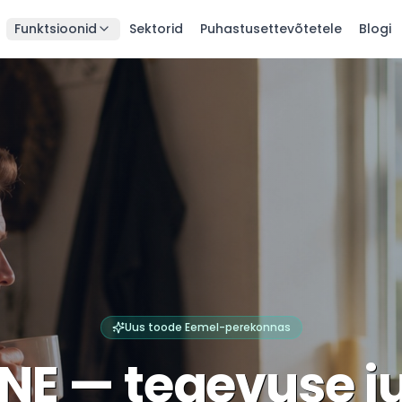
Funktsioonid
Sektorid
Puhastusettevõtetele
Blogi
Uus toode Eemel-perekonnas
NE — tegevuse j