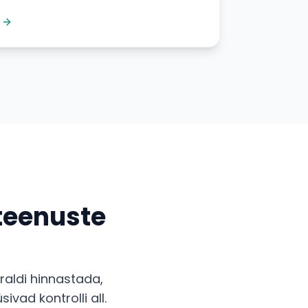
teenuste
raldi hinnastada,
vad kontrolli all.