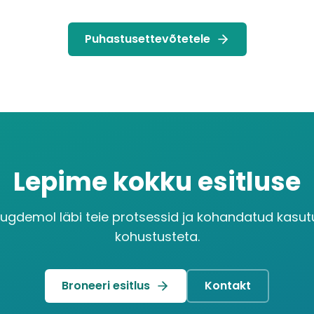
Puhastusettevõtetele
Lepime kokku esitluse
ugdemol läbi teie protsessid ja kohandatud kasut
kohustusteta.
Broneeri esitlus
Kontakt