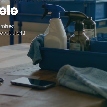
ele
umised,
Loodud eriti