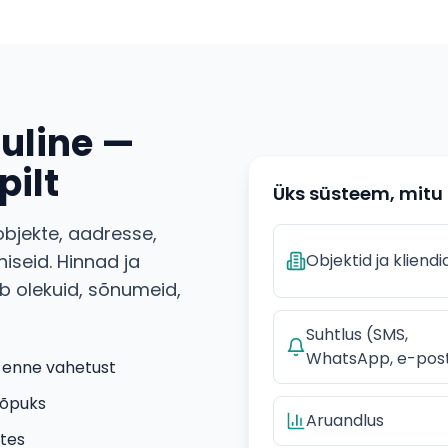
luline —
pilt
Üks süsteem, mitu
bjekte, aadresse,
iseid. Hinnad ja
Objektid ja kliendi
b olekuid, sõnumeid,
Suhtlus (SMS,
WhatsApp, e-pos
s enne vahetust
lõpuks
Aruandlus
stes