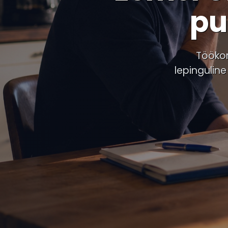
pu
Töökor
lepinguline