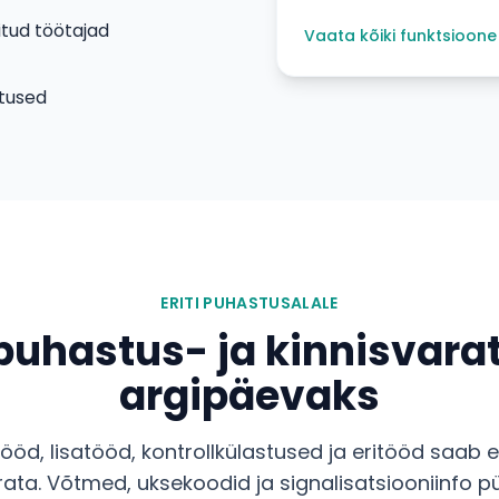
itud töötajad
Vaata kõiki funktsioone
tused
ERITI PUHASTUSALALE
puhastus- ja kinnisvara
argipäevaks
ööd, lisatööd, kontrollkülastused ja eritööd saab e
ata. Võtmed, uksekoodid ja signalisatsiooniinfo püsi