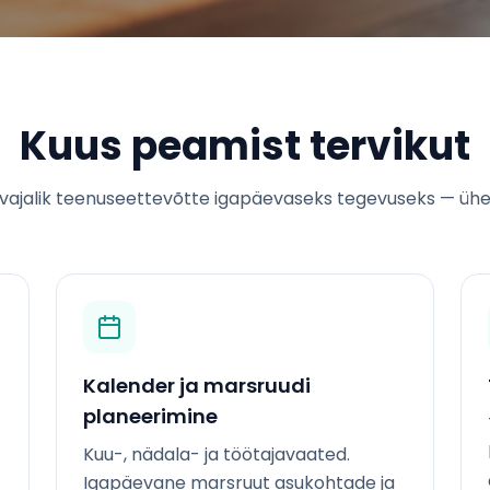
Kuus peamist tervikut
n vajalik teenuseettevõtte igapäevaseks tegevuseks — ühe
Kalender ja marsruudi
planeerimine
Kuu-, nädala- ja töötajavaated.
Igapäevane marsruut asukohtade ja