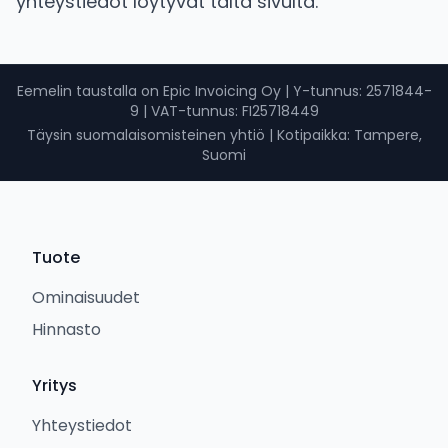
yhteystiedot löytyvät tältä sivulta.
Eemelin taustalla on Epic Invoicing Oy
|
Y-tunnus
: 2571844-
9 |
VAT-tunnus
: FI25718449
Täysin suomalaisomisteinen yhtiö
|
Kotipaikka: Tampere,
Suomi
Tuote
Ominaisuudet
Hinnasto
Yritys
Yhteystiedot