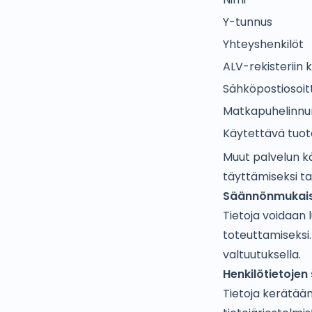
Y-tunnus
Yhteyshenkilöt
ALV-rekisteriin 
Sähköpostiosoit
Matkapuhelinn
Käytettävä tuot
Muut palvelun k
täyttämiseksi ta
Säännönmukaise
Tietoja voidaan 
toteuttamiseksi.
valtuutuksella.
Henkilötietoje
Tietoja kerätään 