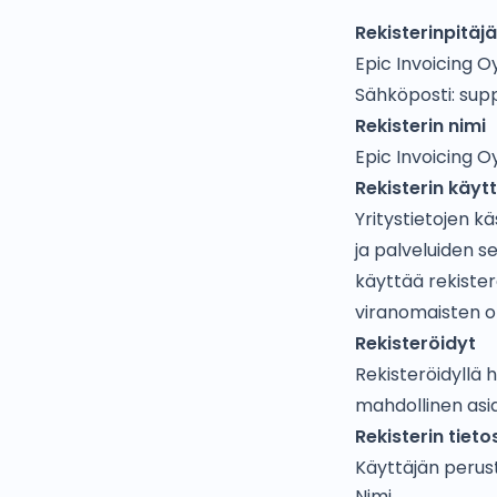
Rekisterinpitäjä
Epic Invoicing O
Sähköposti:
sup
Rekisterin nimi
Epic Invoicing Oy
Rekisterin käyt
Yritystietojen k
ja palveluiden s
käyttää rekisterö
viranomaisten oh
Rekisteröidyt
Rekisteröidyllä h
mahdollinen asia
Rekisterin tieto
Käyttäjän perust
Nimi