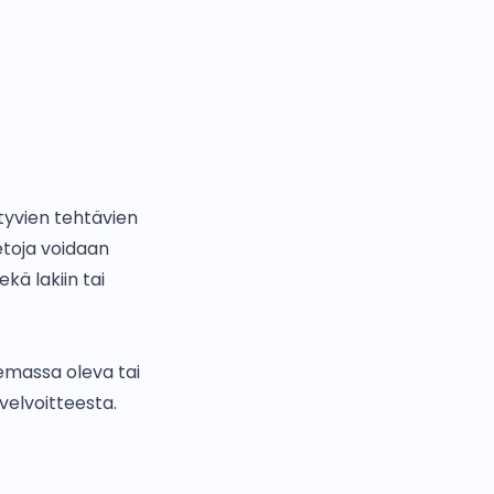
ttyvien tehtävien
ietoja voidaan
kä lakiin tai
olemassa oleva tai
velvoitteesta.