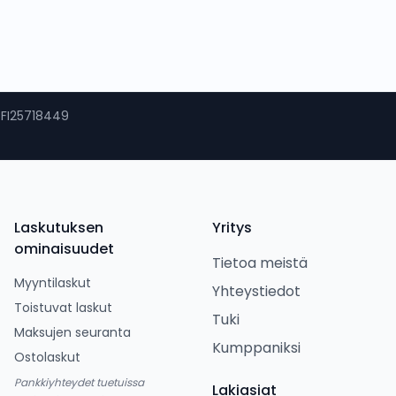
: FI25718449
Laskutuksen
Yritys
ominaisuudet
Tietoa meistä
Myyntilaskut
Yhteystiedot
Toistuvat laskut
Tuki
Maksujen seuranta
Kumppaniksi
Ostolaskut
Pankkiyhteydet tuetuissa
Lakiasiat