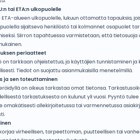
tä.
EU:n tai ETA:n ulkopuolelle
etä ETA-alueen ulkopuolelle, lukuun ottamatta tapauksia, joi
uolella sijaitseva henkilöstö tai kolmannet osapuolet tar
iseksi. Siirron tapahtuessa varmistetaan, että tietosuoja
mukainen.
auksen periaatteet
ö on tarkkaan ohjeistettua, ja käyttäjien tunnistaminen ja
lisesti. Tiedot on suojattu asianmukaisilla menetelmillä.
s ja sen toteuttaminen
teröidyllä on oikeus tarkastaa omat tietonsa. Tarkastusoi
ellisestä tarkastuksesta on kulunut yli vuosi. Pyyntö tulee
le omakätisesti allekirjoitetussa tai varmennetussa asiakir
ti.
inen
 korjaa virheellisen, tarpeettoman, puutteellisen tai van