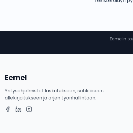
rekisteröidyn py
Eemelin tau
Eemel
Yritysohjelmistot laskutukseen, sähköiseen
allekirjoitukseen ja arjen työnhallintaan.