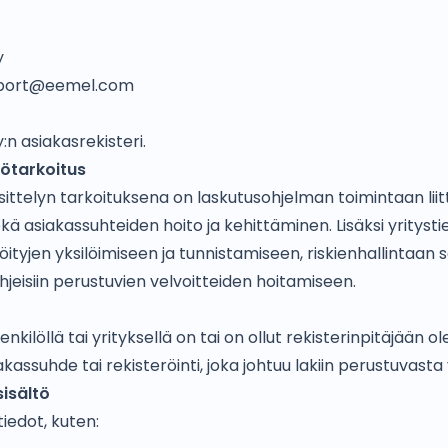
y
port@eemel.com
:n asiakasrekisteri.
tötarkoitus
äsittelyn tarkoituksena on laskutusohjelman toimintaan lii
ekä asiakassuhteiden hoito ja kehittäminen. Lisäksi yrityst
ityjen yksilöimiseen ja tunnistamiseen, riskienhallintaan se
jeisiin perustuvien velvoitteiden hoitamiseen.
enkilöllä tai yrityksellä on tai on ollut rekisterinpitäjään 
kassuhde tai rekisteröinti, joka johtuu lakiin perustuvasta 
sisältö
iedot, kuten: