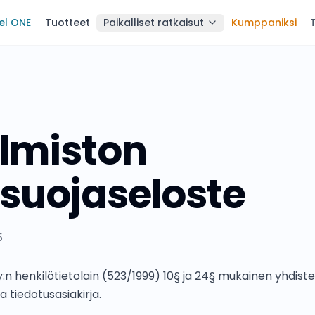
el ONE
Tuotteet
Paikalliset ratkaisut
Kumppaniksi
lmiston
osuojaseloste
5
y:n henkilötietolain (523/1999) 10§ ja 24§ mukainen yhdiste
ja tiedotusasiakirja.