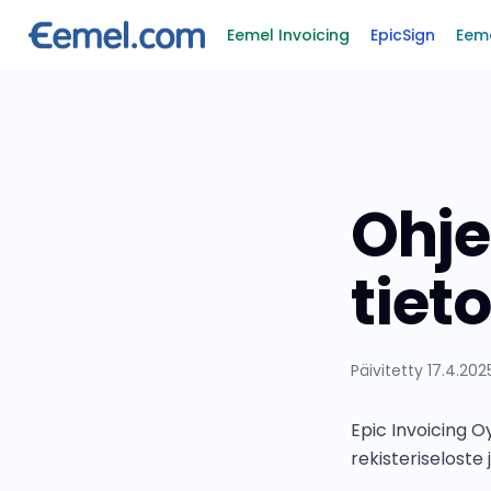
Eemel Invoicing
EpicSign
Eem
Ohje
tiet
Päivitetty 17.4.202
Epic Invoicing O
rekisteriseloste 