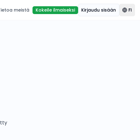
Tietoa meistä
Kokeile ilmaiseksi
Kirjaudu sisään
FI
tty