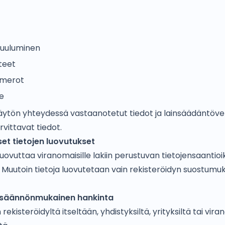
kuuluminen
teet
umerot
e
äytön yhteydessä vastaanotetut tiedot ja lainsäädäntöve
rvittavat tiedot.
t tietojen luovutukset
luovuttaa viranomaisille lakiin perustuvan tietojensaantio
 Muutoin tietoja luovutetaan vain rekisteröidyn suostumuks
n säännönmukainen hankinta
rekisteröidyltä itseltään, yhdistyksiltä, yrityksiltä tai vir