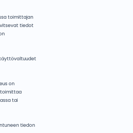
ssa toimittajan
vitsevat tiedot
 on
 käyttövaltuudet
keus on
 toimittaa
jassa tai
hentuneen tiedon