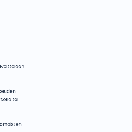
lvoitteiden
ikeuden
ella tai
anomaisten