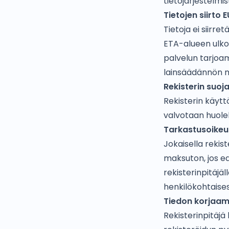
tietojärjestelmis
Tietojen siirto 
Tietoja ei siirr
ETA-alueen ulkop
palvelun tarjoam
lainsäädännön 
Rekisterin suoj
Rekisterin käytt
valvotaan huolel
Tarkastusoikeu
Jokaisella rekis
maksuton, jos ed
rekisterinpitäjäl
henkilökohtaises
Tiedon korjaam
Rekisterinpitäjä