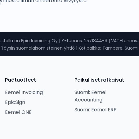
ynnöstä ilman aiheetonta viivytystä.
stalla on Epic Invoicing Oy
|
Y-tunnus
: 2571844-9 |
VAT-tunnus
Täysin suomalaisomisteinen yhtiö
|
Kotipaikka: Tampere, Suomi
Päätuotteet
Paikalliset ratkaisut
Eemel Invoicing
Suomi: Eemel
Accounting
EpicSign
Suomi: Eemel ERP
Eemel ONE