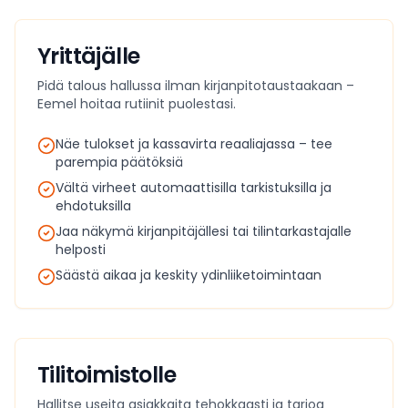
Yrittäjälle
Pidä talous hallussa ilman kirjanpitotaustaakaan –
Eemel hoitaa rutiinit puolestasi.
Näe tulokset ja kassavirta reaaliajassa – tee
parempia päätöksiä
Vältä virheet automaattisilla tarkistuksilla ja
ehdotuksilla
Jaa näkymä kirjanpitäjällesi tai tilintarkastajalle
helposti
Säästä aikaa ja keskity ydinliiketoimintaan
Tilitoimistolle
Hallitse useita asiakkaita tehokkaasti ja tarjoa