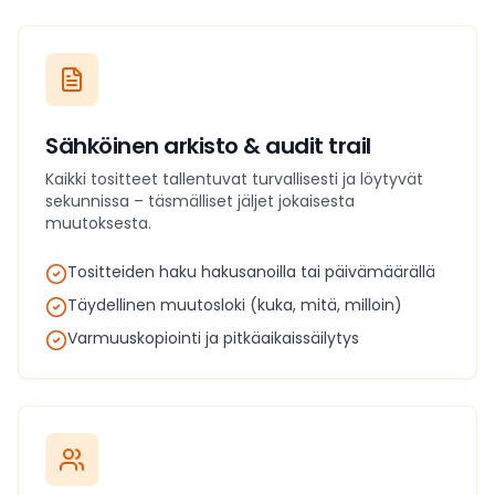
Sähköinen arkisto & audit trail
Kaikki tositteet tallentuvat turvallisesti ja löytyvät
sekunnissa – täsmälliset jäljet jokaisesta
muutoksesta.
Tositteiden haku hakusanoilla tai päivämäärällä
Täydellinen muutosloki (kuka, mitä, milloin)
Varmuuskopiointi ja pitkäaikaissäilytys