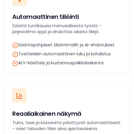
Automaattinen tiliöinti
Säästä tuntikausia manuaalisesta työstä –
järjestelmä oppii ja ehdottaa oikeita tilejä.
Sääntöpohjaiset tiliöintimallit ja AI-ehdotukset
Tositteiden automaattinen luku ja kohdistus
ALV-käsittely ja kustannuspaikkalaskenta
Reaaliaikainen näkymä
Tulos, tase ja kassavirta päivittyvät automaattisesti
– näet talouden tilan aina ajantasaisena.