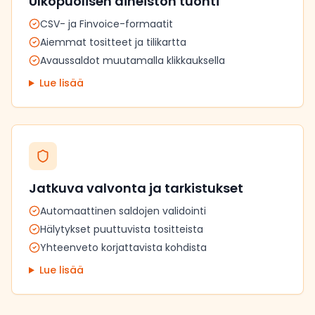
Ulkopuolisen aineiston tuonti
CSV- ja Finvoice-formaatit
Aiemmat tositteet ja tilikartta
Avaussaldot muutamalla klikkauksella
Lue lisää
Jatkuva valvonta ja tarkistukset
Automaattinen saldojen validointi
Hälytykset puuttuvista tositteista
Yhteenveto korjattavista kohdista
Lue lisää