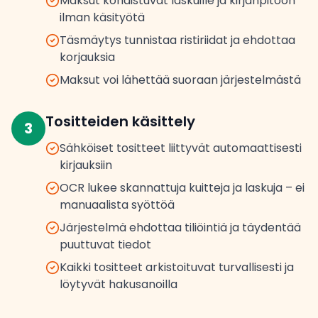
Maksut kohdistuvat laskuille ja kirjanpitoon
ilman käsityötä
Täsmäytys tunnistaa ristiriidat ja ehdottaa
korjauksia
Maksut voi lähettää suoraan järjestelmästä
Tositteiden käsittely
3
Sähköiset tositteet liittyvät automaattisesti
kirjauksiin
OCR lukee skannattuja kuitteja ja laskuja – ei
manuaalista syöttöä
Järjestelmä ehdottaa tiliöintiä ja täydentää
puuttuvat tiedot
Kaikki tositteet arkistoituvat turvallisesti ja
löytyvät hakusanoilla