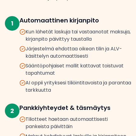
Automaattinen kirjanpito
1
Kun lähetät laskuja tai vastaanotat maksuja,
kirjanpito päivittyy taustalla
Järjestelmä ehdottaa oikean tilin ja ALV-
käsittelyn automaattisesti
Sääntöpohjaiset mallit kattavat toistuvat
tapahtumat
AI oppii yrityksesi tiliöintitavoista ja parantaa
tarkkuutta
Pankkiyhteydet & täsmäytys
2
Tiliotteet haetaan automaattisesti
pankeista päivittäin