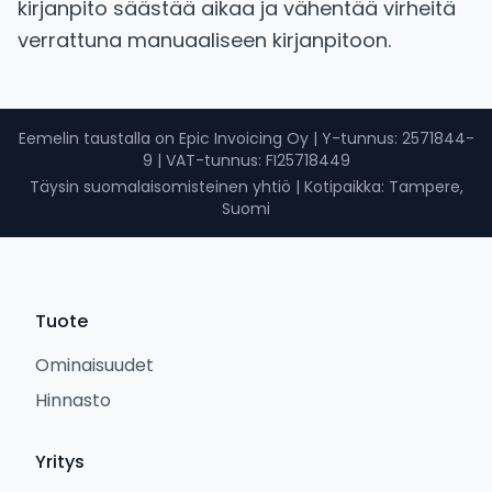
kirjanpito säästää aikaa ja vähentää virheitä
verrattuna manuaaliseen kirjanpitoon.
Eemelin taustalla on Epic Invoicing Oy
|
Y-tunnus
: 2571844-
9 |
VAT-tunnus
: FI25718449
Täysin suomalaisomisteinen yhtiö
|
Kotipaikka: Tampere,
Suomi
Tuote
Ominaisuudet
Hinnasto
Yritys