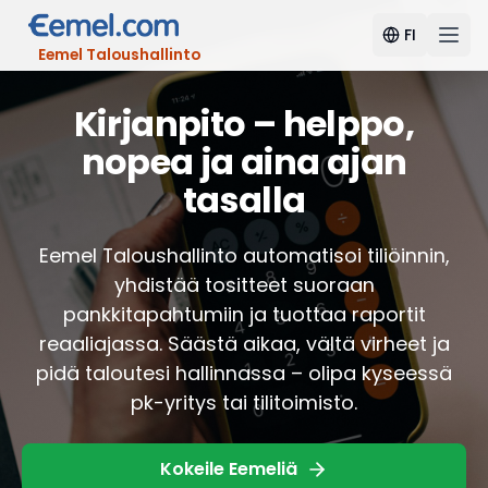
FI
Eemel Taloushallinto
Kirjanpito – helppo,
nopea ja aina ajan
tasalla
Eemel Taloushallinto automatisoi tiliöinnin,
yhdistää tositteet suoraan
pankkitapahtumiin ja tuottaa raportit
reaaliajassa. Säästä aikaa, vältä virheet ja
pidä taloutesi hallinnassa – olipa kyseessä
pk-yritys tai tilitoimisto.
Kokeile Eemeliä