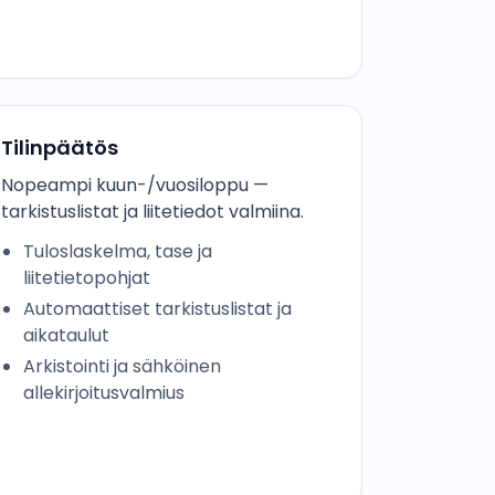
Tilinpäätös
Nopeampi kuun-/vuosiloppu —
tarkistuslistat ja liitetiedot valmiina.
Tuloslaskelma, tase ja
liitetietopohjat
Automaattiset tarkistuslistat ja
aikataulut
Arkistointi ja sähköinen
allekirjoitusvalmius