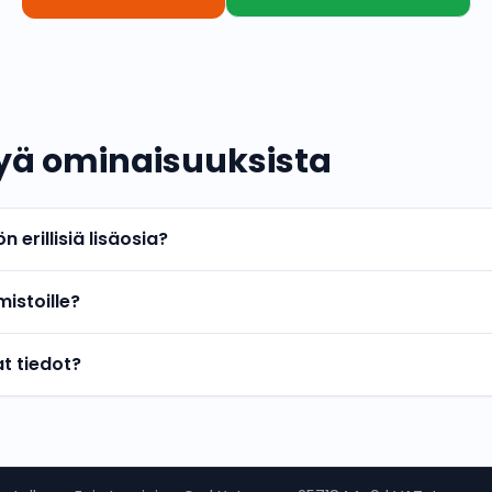
tyä ominaisuuksista
 erillisiä lisäosia?
mistoille?
t tiedot?