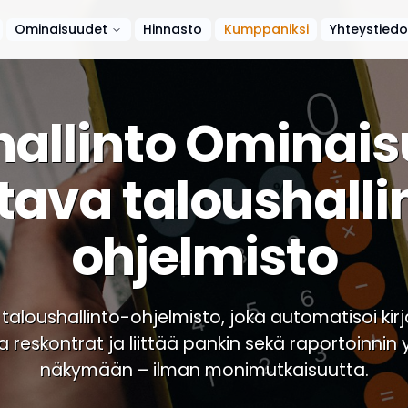
Ominaisuudet
Hinnasto
Kumppaniksi
Yhteystiedo
hallinto Ominais
tava taloushalli
ohjelmisto
taloushallinto-ohjelmisto, joka automatisoi kir
 reskontrat ja liittää pankin sekä raportoinnin
näkymään – ilman monimutkaisuutta.