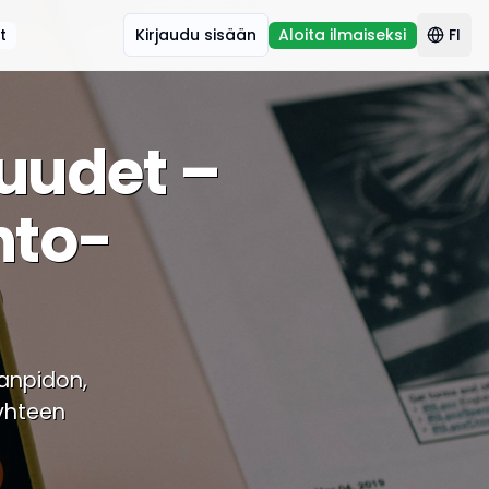
t
Kirjaudu sisään
Aloita ilmaiseksi
FI
uudet –
nto-
janpidon,
 yhteen