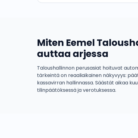
Miten Eemel Talousha
auttaa arjessa
Taloushallinnon perusasiat hoituvat autom
tärkeintä on reaaliaikainen näkyvyys: pä
kassavirran hallinnassa. Säästät aikaa kuu
tilinpäätöksessä ja verotuksessa.