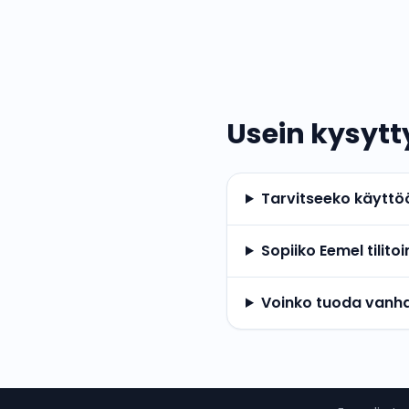
Usein kysyt
Tarvitseeko käyttöön
Sopiiko Eemel tilitoi
Voinko tuoda vanha