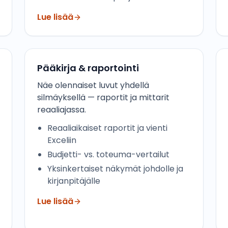
Lue lisää
Pääkirja & raportointi
Näe olennaiset luvut yhdellä
silmäyksellä — raportit ja mittarit
reaaliajassa.
Reaaliaikaiset raportit ja vienti
Exceliin
Budjetti- vs. toteuma-vertailut
Yksinkertaiset näkymät johdolle ja
kirjanpitäjälle
Lue lisää