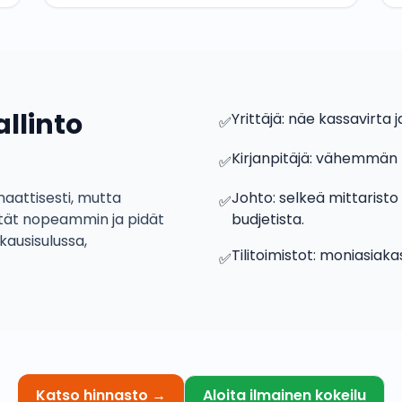
llinto
Yrittäjä: näe kassavirta 
✅
Kirjanpitäjä: vähemmän kä
✅
aattisesti, mutta
Johto: selkeä mittaristo
✅
ätät nopeammin ja pidät
budjetista.
kausisulussa,
Tilitoimistot: moniasiaka
✅
Katso hinnasto
→
Aloita ilmainen kokeilu