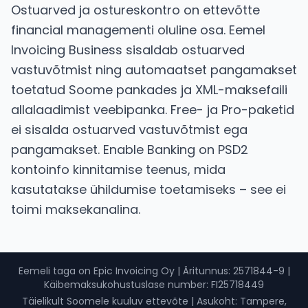
Ostuarved ja ostureskontro on ettevõtte
financial managementi oluline osa. Eemel
Invoicing Business sisaldab ostuarved
vastuvõtmist ning automaatset pangamakset
toetatud Soome pankades ja XML-maksefaili
allalaadimist veebipanka. Free- ja Pro-paketid
ei sisalda ostuarved vastuvõtmist ega
pangamakset. Enable Banking on PSD2
kontoinfo kinnitamise teenus, mida
kasutatakse ühildumise toetamiseks – see ei
toimi maksekanalina.
Eemeli taga on Epic Invoicing Oy
|
Äritunnus
: 2571844-9 |
Käibemaksukohustuslase number
: FI25718449
Täielikult Soomele kuuluv ettevõte
|
Asukoht: Tampere,