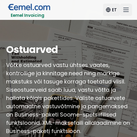
ET
Eemel Invoicing
Ostuarved
Võtke ostuarved vastu ühtses vaates,
kontrollige ja kinnitage need ning märkige
makstuks või tasuge korraga toetatud viisil.
Siseostuarveid saab luua, vastu võtta ja
hallata kõigis pakettides. Väliste ostuarvete
automaatne vastuvõtmine ja pangemaksed
on Business-paketi Soome-spetsiifilised
funktsioonid. XML-maksefaili allalaadimine on
Business-paketi funktsioon.