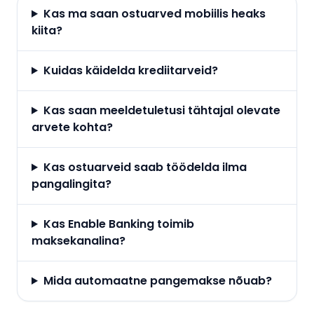
Kas ma saan ostuarved mobiilis heaks
kiita?
Kuidas käidelda krediitarveid?
Kas saan meeldetuletusi tähtajal olevate
arvete kohta?
Kas ostuarveid saab töödelda ilma
pangalingita?
Kas Enable Banking toimib
maksekanalina?
Mida automaatne pangemakse nõuab?