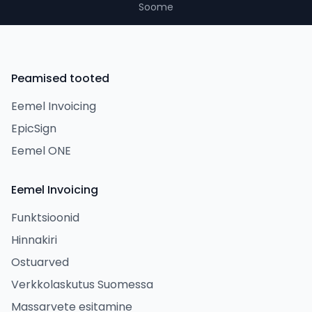
Soome
Peamised tooted
Eemel Invoicing
EpicSign
Eemel ONE
Eemel Invoicing
Funktsioonid
Hinnakiri
Ostuarved
Verkkolaskutus Suomessa
Massarvete esitamine