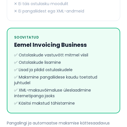
✕ Ei täis ostulasku moodulit
✕ Ei pangaliidest ega XML-andmeid
SOOVITATUD
Eemel Invoicing Business
✅ Ostolaskude vastuvõtt mitmel viisil
✅ Ostolaskude lisamine
✅ Lisad ja pildid ostulaskudele
✅ Maksmine pangaliidese kaudu toetatud
juhtudel
✅ XML-maksuvõimaluse üleslaadimine
internetipanga jaoks
✅ Käsitsi makstud tähistamine
Pangalingi ja automaatse maksmise kättesaadavus