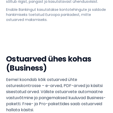
sõltub riigist, pangast ja kasutatavast ühendusviisist.
Enable Bankingut kasutatakse kontotehingute ja saldode
hankimiseks toetatud Euroopa pankadest, mitte
ostuarved maksmiseks.
Ostuarved ühes kohas
(Business)
Eemel koondab kõik ostuarved ühte
ostureskontrosse – e-arved, PDF-arved ja käsitsi
sisestatud arved. Väliste ostuarvete automaatne
vastuvõtmine ja pangemaksed kuuluvad Business-
paketti. Free- ja Pro-pakettides saab ostuarveid
hallata käsitsi.