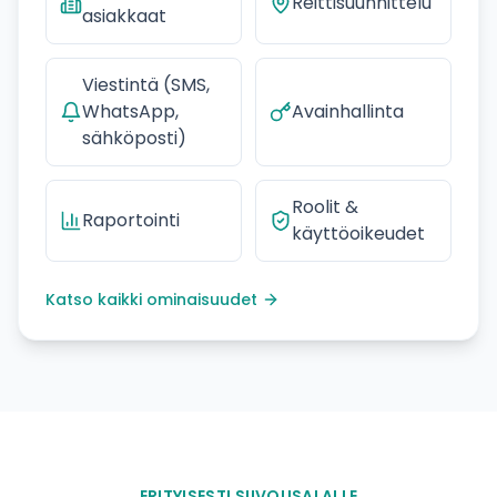
Reittisuunnittelu
asiakkaat
Viestintä (SMS,
WhatsApp,
Avainhallinta
sähköposti)
Roolit &
Raportointi
käyttöoikeudet
Katso kaikki ominaisuudet
ERITYISESTI SIIVOUSALALLE