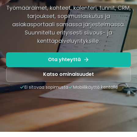
Työmääräimet, kohteet, kalenteri, tunnit, CRM,
tarjoukset, sopimuslaskutus ja
asiakasportaali samassa järjestelmässä.
Suunniteltu erityisesti siivous- ja
kenttäpalveluyrityksille.
Ota yhteyttä
Katso ominaisuudet
Ei sitovaa sopimusta
Mobiilikäyttö kentällä