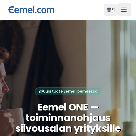
FI
Uusi tuote Eemel-perheessä
Eemel ONE —
toiminnanohjaus
siivousalan yrityksille