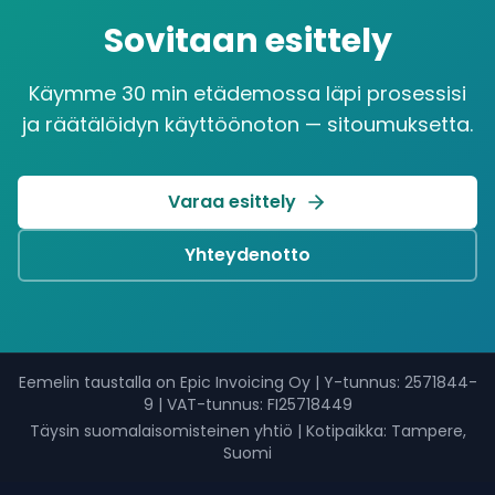
Sovitaan esittely
Käymme 30 min etädemossa läpi prosessisi
ja räätälöidyn käyttöönoton — sitoumuksetta.
Varaa esittely
Yhteydenotto
Eemelin taustalla on Epic Invoicing Oy
|
Y-tunnus
: 2571844-
9 |
VAT-tunnus
: FI25718449
Täysin suomalaisomisteinen yhtiö
|
Kotipaikka: Tampere,
Suomi