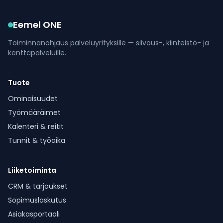
Eemel ONE
Toiminnanohjaus palveluyrityksille — siivous-, kiinteistö- ja
kenttäpalveluille.
Tuote
Ominaisuudet
Työmääräimet
Kalenteri & reitit
Tunnit & työaika
Liiketoiminta
CRM & tarjoukset
Sopimuslaskutus
Asiakasportaali