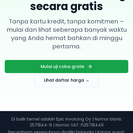
secara gratis
Tanpa kartu kredit, tanpa komitmen –
mulai dan lihat seberapa banyak waktu
yang Anda hemat bahkan di minggu
pertama.
Mulai uji coba gratis
Lihat daftar harga
→
Di balik Eemel adalah Epic Invoicing Oy
|
Nomor bisnis
:
2571844-9 |
Nomor VAT
: FI25718449
Perusahaan sepenuhnya dimiliki Finlandia
|
Kantor pusat: