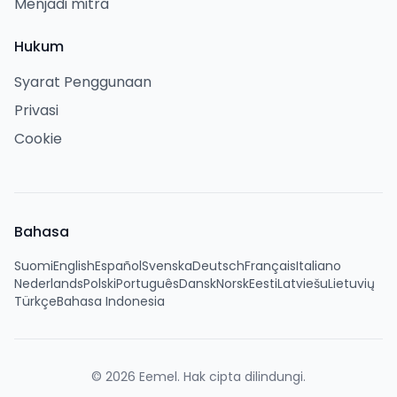
Menjadi mitra
Hukum
Syarat Penggunaan
Privasi
Cookie
Bahasa
Suomi
English
Español
Svenska
Deutsch
Français
Italiano
Nederlands
Polski
Português
Dansk
Norsk
Eesti
Latviešu
Lietuvių
Türkçe
Bahasa Indonesia
©
2026
Eemel.
Hak cipta dilindungi.