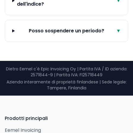
▼
dell'indice?
Posso sospendere un periodo?
▼
Dietro Eemel c'è Epic Invoicing Oy
|
Partita IVA / ID azienda
:
2571844-9 |
Partita IVA
: FI25718449
Azienda interamente di proprietà finlandese
|
Sede legale:
Tampere, Finlandia
Prodotti principali
Eemel Invoicing