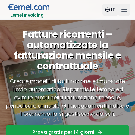
IT
Eemel Invoicing
Fatture ricorrenti –
automatizzate la
fatturazione mensile e
contrattuale
Create modelli di fatturazione e impostate
l'invio automatico. Risparmiate tempo ed
evitate errori nella fatturazione mensile,
periodica e annuale. Gli adeguamenti indice e
i promemoria si gestiscono da soli.
Prova gratis per 14 giorni