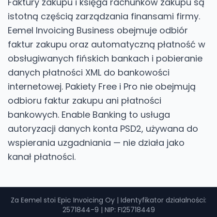
Faktury zakupu i księga rachunków zakupu są
istotną częścią zarządzania finansami firmy.
Eemel Invoicing Business obejmuje odbiór
faktur zakupu oraz automatyczną płatność w
obsługiwanych fińskich bankach i pobieranie
danych płatności XML do bankowości
internetowej. Pakiety Free i Pro nie obejmują
odbioru faktur zakupu ani płatności
bankowych. Enable Banking to usługa
autoryzacji danych konta PSD2, używana do
wspierania uzgadniania — nie działa jako
kanał płatności.
Za Eemel stoi Epic Invoicing Oy
|
Identyfikator działalności
:
2571844-9 |
NIP
: FI25718449