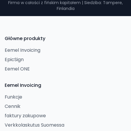
Firma w całości z fińskim kapitałem
|
Siedziba: Tampere,
Finlandia
Główne produkty
Eemel Invoicing
EpicSign
Eemel ONE
Eemel Invoicing
Funkcje
Cennik
faktury zakupowe
Verkkolaskutus Suomessa