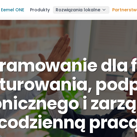
Eemel ONE
Produkty
Rozwiązania lokalne
Partnerst
ramowanie dla f
turowania, pod
onicznego i zarz
codzienną prac