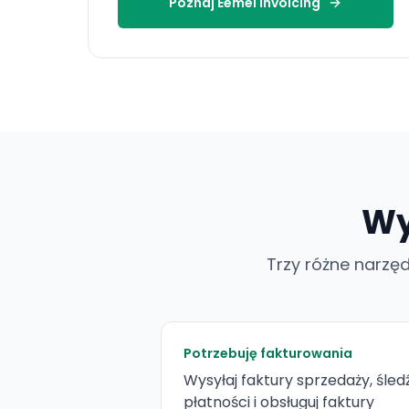
Poznaj Eemel Invoicing
Wy
Trzy różne narzęd
Potrzebuję fakturowania
Wysyłaj faktury sprzedaży, śled
płatności i obsługuj faktury