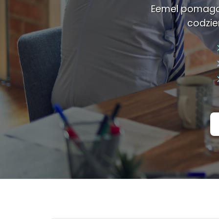
Eemel pomaga 
codzie