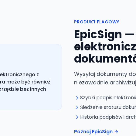
PRODUKT FLAGOWY
EpicSign —
elektronic
dokument
Wysyłaj dokumenty do p
lektronicznego z
óra może być również
niezawodnie archiwiz
rzędzie bez innych
Szybki podpis elektroni
Śledzenie statusu dok
Historia podpisów i arc
Poznaj EpicSign