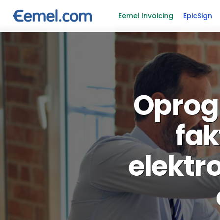
Eemel Invoicing
EpicSign
Oprog
fak
elektr