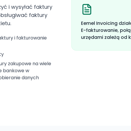
yć i wysyłać faktury
 obsługiwać faktury
ietu.
Eemel Invoicing dział
E-fakturowanie, połą
urzędami zależą od kr
ktury i fakturowanie
ty
tury zakupowe na wiele
ie bankowe w
obieranie danych