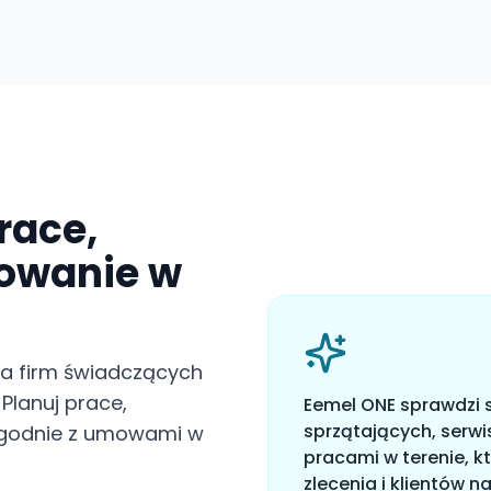
race,
urowanie w
la firm świadczących
 Planuj prace,
Eemel ONE sprawdzi s
sprzątających, serw
j zgodnie z umowami w
pracami w terenie, k
zlecenia i klientów 