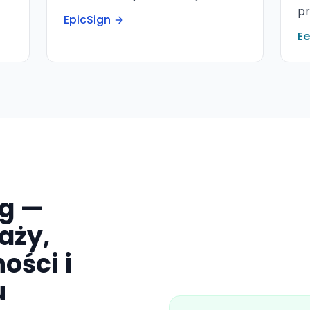
p
EpicSign
E
ng —
aży,
ości i
u