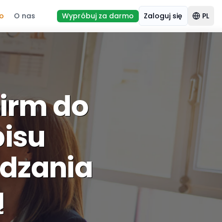
wo
O nas
Wypróbuj za darmo
Zaloguj się
PL
irm do
pisu
ądzania
ą