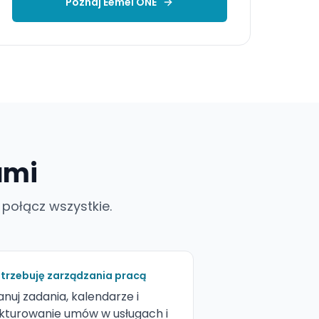
Poznaj Eemel ONE
ami
 połącz wszystkie.
trzebuję zarządzania pracą
anuj zadania, kalendarze i
kturowanie umów w usługach i