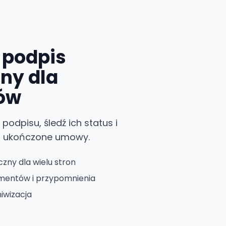
 podpis
zny dla
ów
odpisu, śledź ich status i
uj ukończone umowy.
czny dla wielu stron
umentów i przypomnienia
hiwizacja