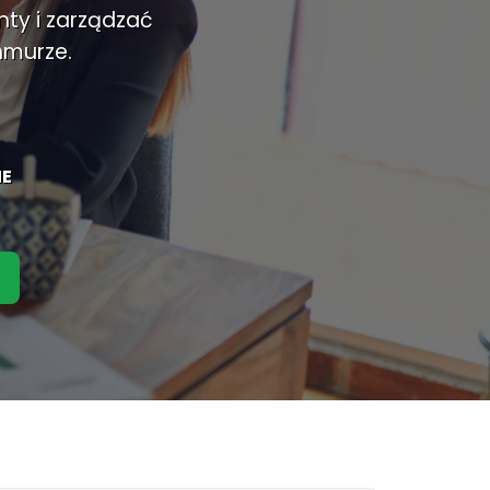
ty i zarządzać
hmurze.
NE