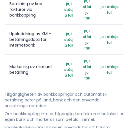
ja, i
Betalning av köp
ja, i
stöd
ja, i stödja
fakturor via
stödj
ja
fall
bankkoppling
a fall
fall
ja, i
Uppladdning av XML-
ja, i
stöd
ja, i stödja
betalningsdata för
stödj
ja
fall
internetbank
a fall
fall
ja, i
ja, i
Markering av manuell
stöd
ja, i stödja
stödj
betalning
ja
fall
a fall
fall
Tillgängligheten av bankkopplingar och automatisk
betalning beror på land, bank och den använda
anslutningsmetoden.
Om bankkoppling inte är tillgänglig kan fakturan betalas i er
egen bank och markeras som betald i Eemel.
Enable Banking-anslutningen används för att hämta