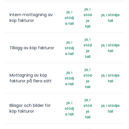
ja, i
ja, i
Intern mottagning av
stöd
ja, i stödja
stödj
köp fakturor
ja
fall
a fall
fall
ja, i
ja, i
stöd
ja, i stödja
Tillägg av köp fakturor
stödj
ja
fall
a fall
fall
ja, i
ja, i
Mottagning av köp
stöd
ja, i stödja
stödj
fakturor på flera sätt
ja
fall
a fall
fall
ja, i
ja, i
Bilagor och bilder för
stöd
ja, i stödja
stödj
köp fakturor
ja
fall
a fall
fall