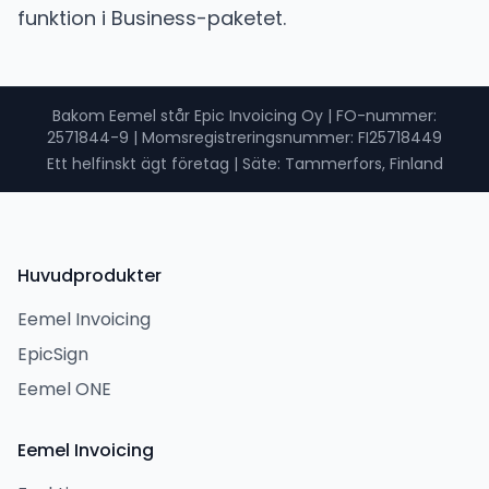
funktion i Business-paketet.
Bakom Eemel står Epic Invoicing Oy
|
FO-nummer
:
2571844-9 |
Momsregistreringsnummer
: FI25718449
Ett helfinskt ägt företag
|
Säte: Tammerfors, Finland
Huvudprodukter
Eemel Invoicing
EpicSign
Eemel ONE
Eemel Invoicing