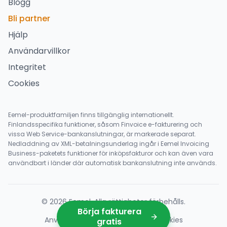
Blogg
Bli partner
Hjälp
Användarvillkor
Integritet
Cookies
Eemel-produktfamiljen finns tillgänglig internationellt.
Finlandsspecifika funktioner, såsom Finvoice e-fakturering och
vissa Web Service-bankanslutningar, är markerade separat.
Nedladdning av XML-betalningsunderlag ingår i Eemel Invoicing
Business-paketets funktioner för inköpsfakturor och kan även vara
användbart i länder där automatisk bankanslutning inte används.
©
2026
Eemel
.
Alla rättigheter förbehålls
.
Börja fakturera
Användarvillkor
Integritet
Cookies
gratis