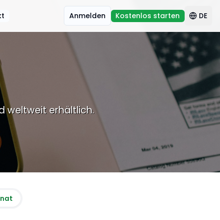
kt
Anmelden
Kostenlos starten
DE
 weltweit erhältlich.
onat