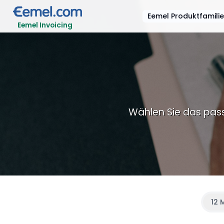
Eemel Produktfamili
Eemel Invoicing
Wählen Sie das passe
12 