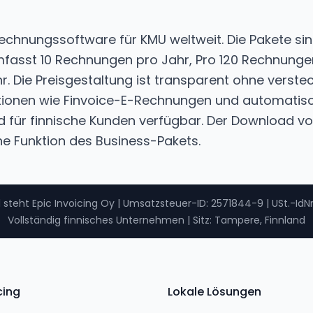
Rechnungssoftware für KMU weltweit. Die Pakete sin
mfasst 10 Rechnungen pro Jahr, Pro 120 Rechnunge
. Die Preisgestaltung ist transparent ohne verstec
ktionen wie Finvoice-E-Rechnungen und automatis
d für finnische Kunden verfügbar. Der Download v
ne Funktion des Business-Pakets.
 steht Epic Invoicing Oy
|
Umsatzsteuer-ID
: 2571844-9 |
USt.-IdNr
Vollständig finnisches Unternehmen
|
Sitz: Tampere, Finnland
cing
Lokale Lösungen