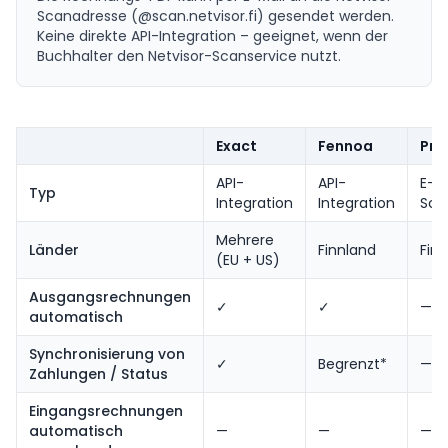
Scanadresse (@scan.netvisor.fi) gesendet werden.
Keine direkte API-Integration – geeignet, wenn der
Buchhalter den Netvisor-Scanservice nutzt.
Exact
Fennoa
Pro
API-
API-
E-Ma
Typ
Integration
Integration
Sca
Mehrere
Länder
Finnland
Fin
(EU + US)
Ausgangsrechnungen
✓
✓
—
automatisch
Synchronisierung von
✓
Begrenzt*
—
Zahlungen / Status
Eingangsrechnungen
automatisch
—
—
—