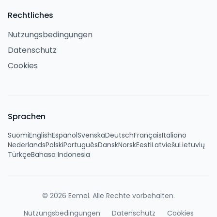
Rechtliches
Nutzungsbedingungen
Datenschutz
Cookies
Sprachen
Suomi
English
Español
Svenska
Deutsch
Français
Italiano
Nederlands
Polski
Português
Dansk
Norsk
Eesti
Latviešu
Lietuvių
Türkçe
Bahasa Indonesia
©
2026
Eemel.
Alle Rechte vorbehalten.
Nutzungsbedingungen
Datenschutz
Cookies