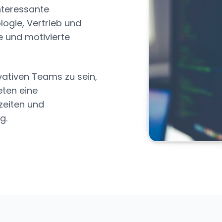
nteressante
logie, Vertrieb und
e und motivierte
ovativen Teams zu sein,
eten eine
zeiten und
g.