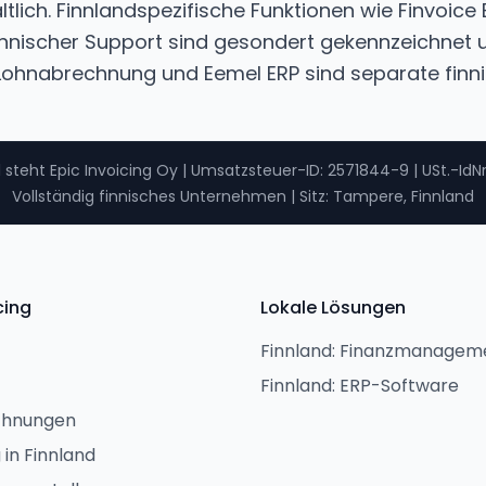
ltlich. Finnlandspezifische Funktionen wie Finvoice
nnischer Support sind gesondert gekennzeichnet u
Lohnabrechnung und Eemel ERP sind separate finni
 steht Epic Invoicing Oy
|
Umsatzsteuer-ID
: 2571844-9 |
USt.-IdNr
Vollständig finnisches Unternehmen
|
Sitz: Tampere, Finnland
cing
Lokale Lösungen
Finnland: Finanzmanagem
Finnland: ERP-Software
chnungen
in Finnland