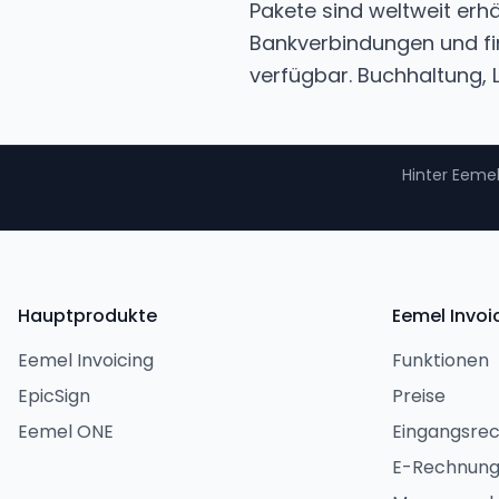
Pakete sind weltweit erhä
Bankverbindungen und fi
verfügbar. Buchhaltung, 
Hinter Eemel
Hauptprodukte
Eemel Invoi
Eemel Invoicing
Funktionen
EpicSign
Preise
Eemel ONE
Eingangsre
E-Rechnung 