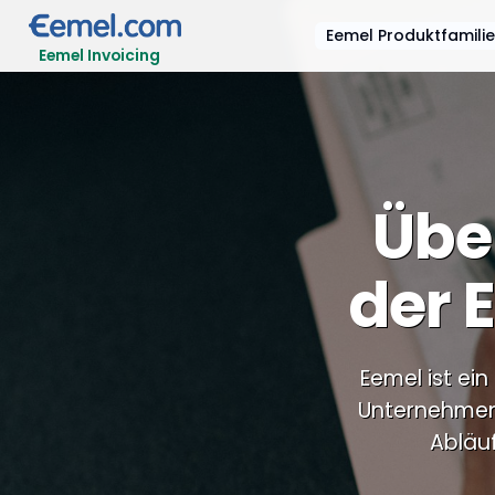
Eemel Produktfamili
Eemel Invoicing
Über
der 
Eemel ist ei
Unternehmen 
Abläuf