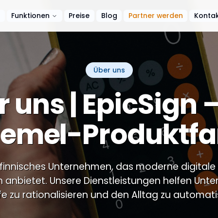
e
Funktionen
Preise
Blog
Partner werden
Konta
Über uns
 uns | EpicSign –
Eemel-Produktfa
n finnisches Unternehmen, das moderne digitale
anbietet. Unsere Dienstleistungen helfen Unte
e zu rationalisieren und den Alltag zu automati