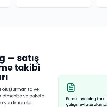
g — satış
eme takibi
rı
rı oluşturmanıza ve
p etmenize ve pakete
Eemel Invoicing farklı
e yardımcı olur.
çalışır. e-faturalama,