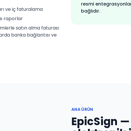
resmi entegrasyonla
arı ve iç faturalama
bağlıdır.
ve raporlar
emlerle satın alma faturası
larda banka bağlantısı ve
ANA ÜRÜN
EpicSign — 