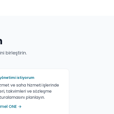
n
i birleştirin.
 yönetimi istiyorum
zmet ve saha hizmeti işlerinde
leri, takvimleri ve sözleşme
turalamasını planlayın.
emel ONE