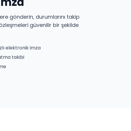
 imza
ere gönderin, durumlarını takip
leşmeleri güvenilir bir şekilde
ızlı elektronik imza
atma takibi
eme