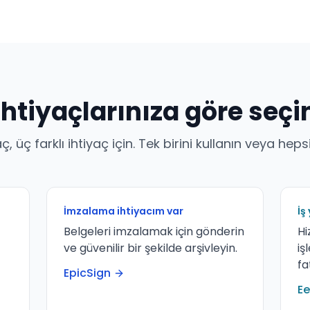
İhtiyaçlarınıza göre seçi
ç, üç farklı ihtiyaç için. Tek birini kullanın veya hepsin
İmzalama ihtiyacım var
İş
Belgeleri imzalamak için gönderin
Hi
ve güvenilir bir şekilde arşivleyin.
iş
fa
EpicSign
E