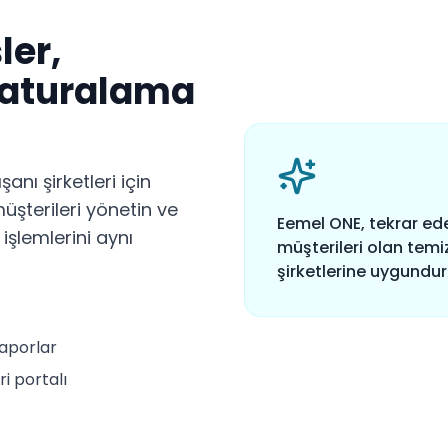
ler,
 faturalama
nı şirketleri için
 müşterileri yönetin ve
Eemel ONE, tekrar ede
şlemlerini aynı
müşterileri olan temi
şirketlerine uygundur
raporlar
i portalı