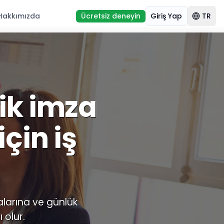
Hakkımızda
Ücretsiz deneyin
Giriş Yap
TR
ik imza
çin iş
alarına ve günlük
 olur.