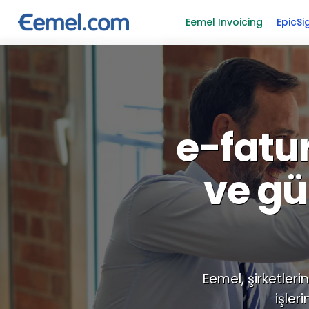
Eemel Invoicing
EpicSi
e-fatu
ve gü
Eemel, şirketler
işler