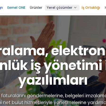
gn
Eemel ONE
Ürünler
Yerel çözümler
İş Ortaklığı
ralama, elektron
nlük iş yönetimi i
yazılımları
in faturalarını göndermelerine, belgeleri imzalam
ini net bulut hizmetleriyle yönetmelerine yardımcı