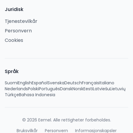
Juridisk
Tjenestevilkår
Personvern
Cookies
Språk
Suomi
English
Español
Svenska
Deutsch
Français
Italiano
Nederlands
Polski
Português
Dansk
Norsk
Eesti
Latviešu
Lietuvių
Türkçe
Bahasa Indonesia
©
2026
Eemel.
Alle rettigheter forbeholdes.
Bruksvilkår
Personvern
Informasjonskapsler