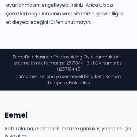
ayarlanmasını engelleyebilirsiniz. Ancak, bazı
çerezleri engellemenin web sitemizin işlevselliğini
etkileyebileceğini lütfen unutmayın.
Eemel'in arkasında Epic Invoicing Oy bulunmaktadır
|
İşletme Kimlik Numarası
: 2571844-9 |
KDV Numarası
:
FI25718449
Tamamen Finlandiya sermayeli bir şirket
|
Konum:
Tampere, Finlandiya
Eemel
Faturalama, elektronik imza ve günlük iş yönetimi için
iş yazılımı.