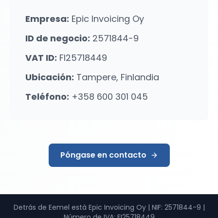
Empresa
:
Epic Invoicing Oy
ID de negocio
:
2571844-9
VAT ID:
FI25718449
Ubicación
:
Tampere, Finlandia
Teléfono
:
+358 600 301 045
Póngase en contacto
Detrás de Eemel está Epic Invoicing Oy
|
NIF
: 2571844-9 |
Número de IVA
: FI25718449