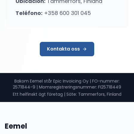
Ubicación
:
Tammerfors, Finland
Teléfono
:
+358 600 301 045
Kontakta oss
Bakom Eemel står Epic Invoicing Oy
|
FO-nummer
:
2571844-9 |
Momsregistreringsnummer
: FI25718449
Ett helfinskt ägt företag
|
Säte: Tammerfors, Finland
Eemel