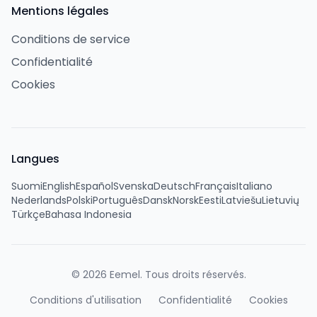
Mentions légales
Conditions de service
Confidentialité
Cookies
Langues
Suomi
English
Español
Svenska
Deutsch
Français
Italiano
Nederlands
Polski
Português
Dansk
Norsk
Eesti
Latviešu
Lietuvių
Türkçe
Bahasa Indonesia
©
2026
Eemel.
Tous droits réservés.
Conditions d'utilisation
Confidentialité
Cookies